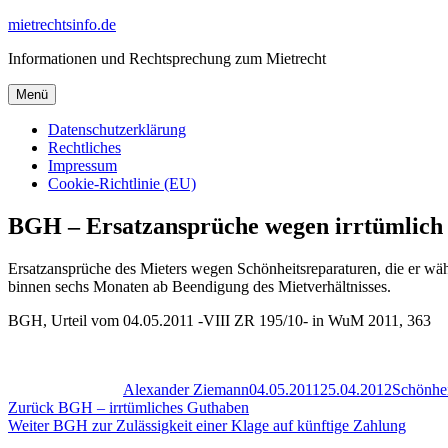
Zum
mietrechtsinfo.de
Inhalt
Informationen und Rechtsprechung zum Mietrecht
springen
Menü
Datenschutzerklärung
Rechtliches
Impressum
Cookie-Richtlinie (EU)
BGH – Ersatzansprüche wegen irrtümlich 
Ersatzansprüche des Mieters wegen Schönheitsreparaturen, die er wäh
binnen sechs Monaten ab Beendigung des Mietverhältnisses.
BGH, Urteil vom 04.05.2011 -VIII ZR 195/10- in WuM 2011, 363
Autor
Veröffentlicht
Kategori
am
Alexander Ziemann
04.05.2011
25.04.2012
Schönhei
Beitragsnavigation
Vorheriger
Zurück
BGH – irrtümliches Guthaben
Nächster
Beitrag:
Weiter
BGH zur Zulässigkeit einer Klage auf künftige Zahlung
Beitrag: